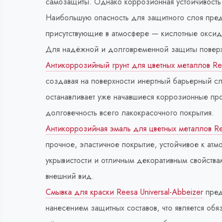
самозащиты. Однако коррозионная устойчивость
Наибольшую опасность для защитного слоя пред
присутствующие в атмосфере — кислотные оксид
Для надёжной и долговременной защиты поверх
Антикоррозийный грунт для цветных металлов 
создавая на поверхности инертный барьерный сл
останавливает уже начавшиеся коррозионные пр
долговечность всего лакокрасочного покрытия.
Антикоррозийная эмаль для цветных металлов Ree
прочное, эластичное покрытие, устойчивое к ат
укрывистости и отличным декоративным свойств
внешний вид.
Смывка для краски Reesa Universal-Abbeizer
пред
нанесением защитных составов, что является обя