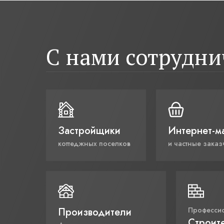
С нами сотрудн
Застройщики
Интернет-м
коттеджных поселков
и частные заказ
Производители
Професси
Строит