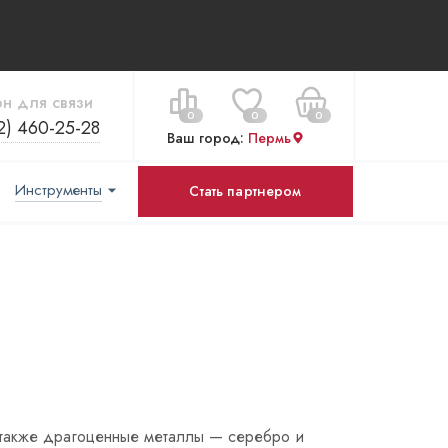
н для связи
0
0
0
2) 460-25-28
Ваш город:
Пермь
Инструменты
Стать партнером
Цена за все:
Перейти в корзину
0 ₽
 а также драгоценные металлы — серебро и