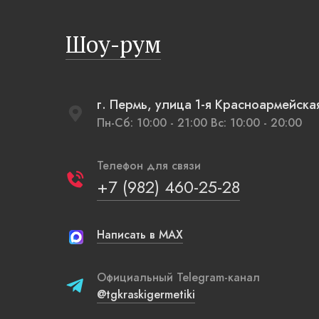
изба, бревенчатые стены выкрашенные в цвет
полыни, русская печь XXI века, светильники,
Шоу-рум
напоминающие плетеные вазы.
г. Пермь, улица 1-я Красноармейска
Пн-Сб: 10:00 - 21:00 Вс: 10:00 - 20:00
Телефон для связи
+7 (982) 460-25-28
Написать в MAX
Официальный Telegram-канал
@tgkraskigermetiki