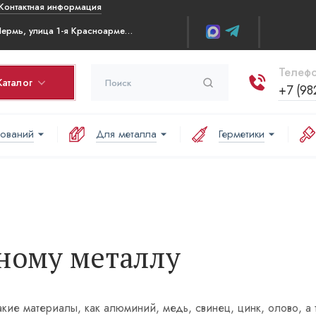
Контактная информация
г. Пермь, улица 1-я Красноармейская д.6 ТЦ Радуга, 2-й этаж
Телефо
Каталог
+7 (98
нований
Для металла
Герметики
рзина
оваров в корзине:
аша корзина пуста
ному металлу
 такие материалы, как алюминий, медь, свинец, цинк, олово,