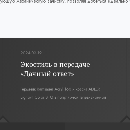
дующую механическую зачистку, позволяя добиться идеально ч
2024-03-19
Экостиль в передаче
«Дачный ответ»
Герметик Ramsauer Acryl 160 и краска ADLER
Lignovit Color STQ в популярной телевизионной
передаче «Дачный ответ» на НТВ, проект
«Экостиль и немного футбола».