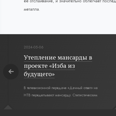
её отслаивание, и значительно облегчает после
металла.
2024-05-06
Утепление мансарды в
проекте «Изба из
будущего»
В телевизионной передаче «Дачный ответ» на
НТВ переделывают мансарду. Стилистическим
интерьерным решением для комнаты под
крышей стал современный русский стиль. Русская