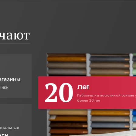
ичают
20
агазины
лет
чики
Работаем на постоянной основе 
более 20 лет
ональные
ели