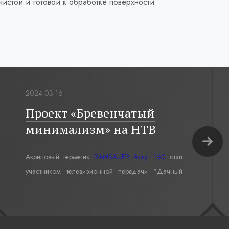
истой и готовой к обработке поверхности
2024-03-16
Проект «Бревенчатый
минимализм» на НТВ
Акриловый герметик
RAMSAUER Acryl 160
стал
участником телевизионной передачи "Дачный
ответ" в проекте «Бревенчатый минимализм».