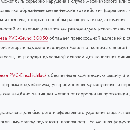
 может быть серьезно нарушена в случае механического или 
ставляют абразивные механические воздействия (царапины, и
ы и щелочи, которые способны растворять оксид алюминия.
ностей из цветных металлов мы рекомендуем использовать с
Reesa PVC-Grund 3G050
обладает превосходной адгезией к сл
ой, который надёжно изолирует металл от контакта с влагой 
оцессы, но и служит идеальной основой для нанесения фини
sa PVC-Einschichtlack
обеспечивает комплексную защиту и д
мосферным воздействиям, ультрафиолетовому излучению и пе
ам она надёжно защищает металл от коррозии на протяжении 
назначена для быстрого и эффективного удаления старых, п
зательным этапом подготовки поверхности. Её мощная формула