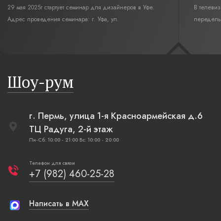
29 мая 2025г стартует семинар для дизайнеров в Уфе.
В телеви
Адрес проведения семинара: г. Уфа, ул.
переделы
Революционная,12. Время начала семинара 10:00.
интерьер
современн
бревенча
русская п
Шоу-рум
плетеные
г. Пермь, улица 1-я Красноармейская д.6
ТЦ Радуга, 2-й этаж
Пн-Сб: 10:00 - 21:00 Вс: 10:00 - 20:00
Телефон для связи
+7 (982) 460-25-28
Написать в MAX