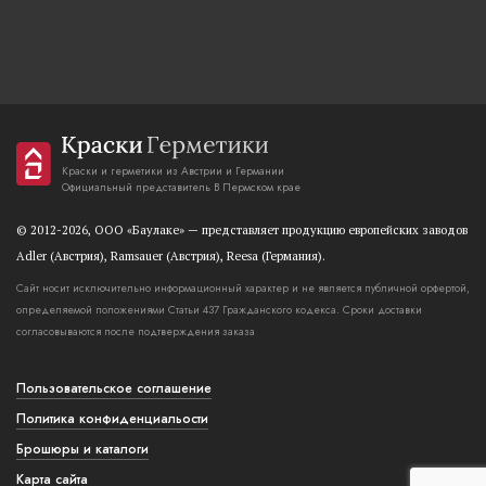
Краски и герметики из Австрии и Германии
Официальный представитель В Пермском крае
© 2012-2026, OOO «Баулаке» — представляет продукцию европейских заводов
Adler (Австрия), Ramsauer (Австрия), Reesa (Германия).
Сайт носит исключительно информационный характер и не является публичной орфертой,
определяемой положениями Статьи 437 Гражданского кодекса. Сроки доставки
согласовываются после подтверждения заказа
Пользовательское соглашение
Политика конфиденциальости
Брошюры и каталоги
Карта сайта