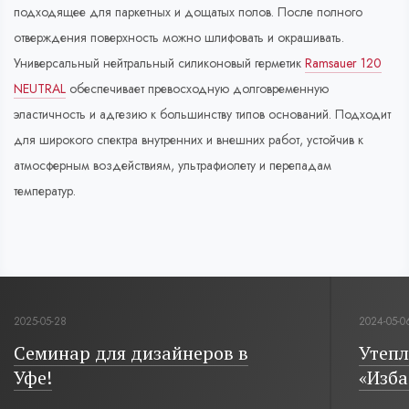
подходящее для паркетных и дощатых полов. После полного
отверждения поверхность можно шлифовать и окрашивать.
Универсальный нейтральный силиконовый герметик
Ramsauer 120
NEUTRAL
обеспечивает превосходную долговременную
эластичность и адгезию к большинству типов оснований. Подходит
для широкого спектра внутренних и внешних работ, устойчив к
атмосферным воздействиям, ультрафиолету и перепадам
температур.
2025-05-28
2024-05-0
Семинар для дизайнеров в
Утепл
Уфе!
«Изба