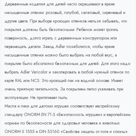
Деревянные изделия для детей часто окрашивают в яркие
насыщенные оттенки: розовый, голубой, салатовый, сиреневый и
другие цвета. При выборе кроющих оттенков нельзя забывать, что
покрытия должны быть безопасными. Ребенок может трогать
поверхность, долго играть с деревянным конструктором или
перемещать детали. Завод Adler позаботился, чтобы яркие
насыщенные оттенки можно было выбрать на любой вкус, а
покрытие было абсолютно безопасным для детей. Для этого надо
выбрать Adler Varicolor и заколеровать в любой нужный оттенок по
карте RAL или NCS. Это кроющий лак на водной основе. Имеет
очень приятную тактильность. За покрытием легко ухаживать при
эксплуатации. Не притягивает пыль.
Масла и лаки для детских игрушек соответствует австрийскому
стандарту ÖNORM EN 71-3 «Безопасность игрушек» и европейским
нормам по безопасности для здоровья человека и животных
ÖNORM S 1555 и DIN 53160 «Свойства защиты от пота и слюны».