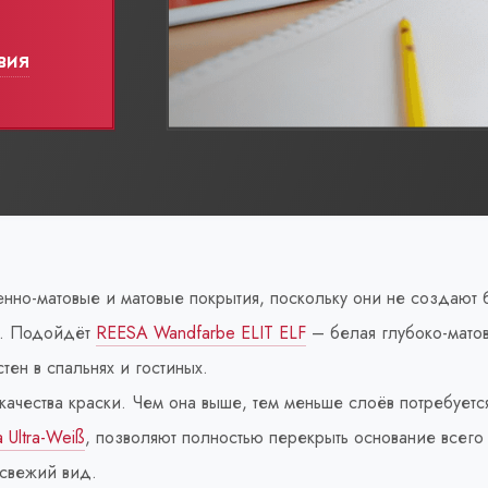
вия
но-матовые и матовые покрытия, поскольку они не создают 
т. Подойдёт
REESA Wandfarbe ELIT ELF
– белая глубоко-матов
тен в спальнях и гостиных.
качества краски. Чем она выше, тем меньше слоёв потребуетс
 Ultra-Weiß
, позволяют полностью перекрыть основание всего
 свежий вид.