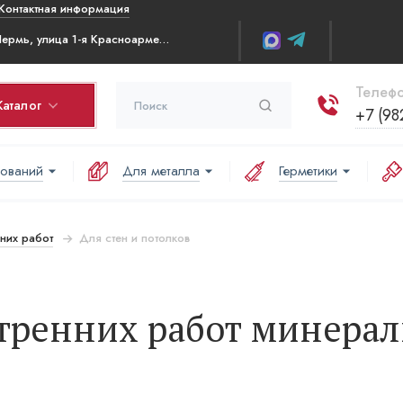
Контактная информация
г. Пермь, улица 1-я Красноармейская д.6 ТЦ Радуга, 2-й этаж
Телефо
Каталог
+7 (98
нований
Для металла
Герметики
рзина
оваров в корзине:
них работ
Для стен и потолков
аша корзина пуста
тренних работ минера