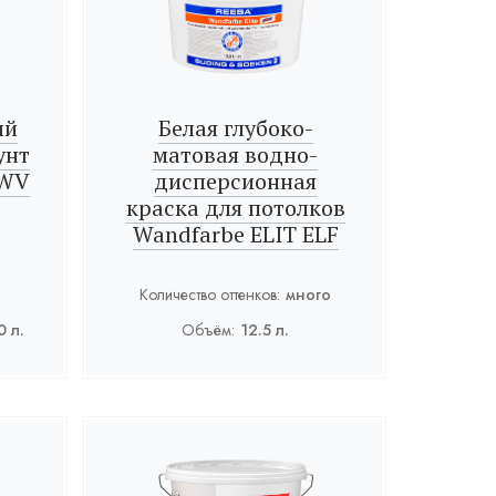
ый
Белая глубоко-
унт
матовая водно-
 WV
дисперсионная
краска для потолков
Wandfarbe ELIT ELF
Количество оттенков:
много
0 л.
Объём:
12.5 л.