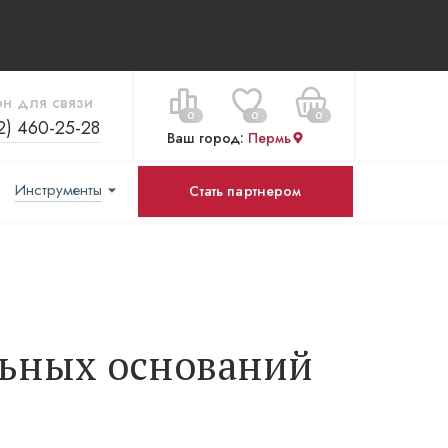
н для связи
0
0
0
2) 460-25-28
Ваш город:
Пермь
Инструменты
Стать партнером
Цена за все:
Перейти в корзину
0 ₽
льных оснований