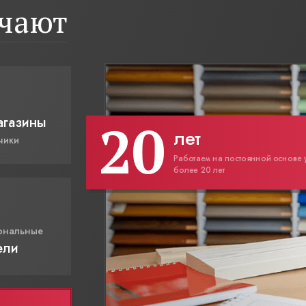
ичают
20
агазины
лет
чики
Работаем на постоянной основе 
более 20 лет
ональные
ели