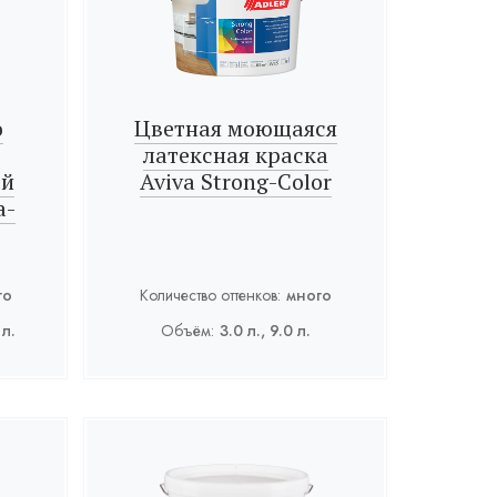
о
Цветная моющаяся
латексная краска
ой
Aviva Strong-Color
a-
го
Количество оттенков:
много
 л.
Объём:
3.0 л., 9.0 л.