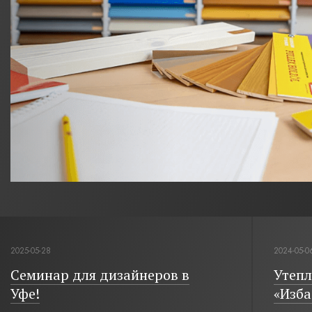
2025-05-28
2024-05-0
Семинар для дизайнеров в
Утепл
Уфе!
«Изба