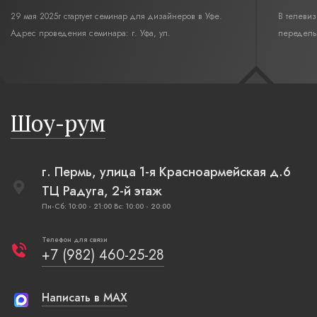
29 мая 2025г стартует семинар для дизайнеров в Уфе.
В телеви
Адрес проведения семинара: г. Уфа, ул.
переделы
Революционная,12. Время начала семинара 10:00.
интерьер
современн
бревенча
русская п
Шоу-рум
плетеные
г. Пермь, улица 1-я Красноармейская д.6
ТЦ Радуга, 2-й этаж
Пн-Сб: 10:00 - 21:00 Вс: 10:00 - 20:00
Телефон для связи
+7 (982) 460-25-28
Написать в MAX